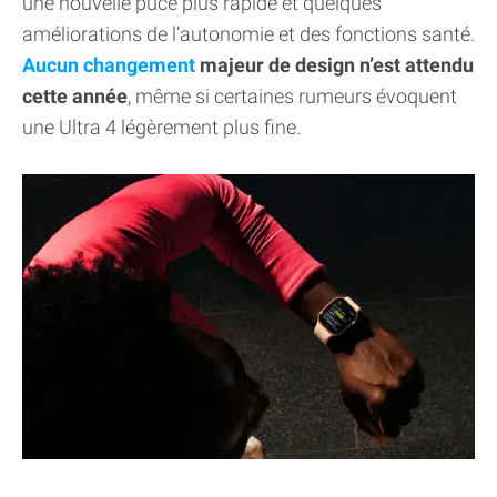
une nouvelle puce plus rapide et quelques
améliorations de l’autonomie et des fonctions santé.
Aucun changement
majeur de design n’est attendu
cette année
, même si certaines rumeurs évoquent
une Ultra 4 légèrement plus fine.