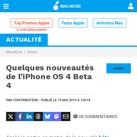
MAC4EVER
Top Promos Apple
Tests Apple
Antivirus Mac
ACTUALITÉ
VPN Mac
Chargeur iPhone
Nettoyeur Mac
Mac4Ever
Divers
Comparatif iPhone
Dock Thunderbolt
Quelques nouveautés
DIVERS
de l’iPhone OS 4 Beta
4
PAR
CONTRIBUTEUR
- PUBLIÉ LE
19 MAI 2010
À 12H18
28
COMMENTAIRES