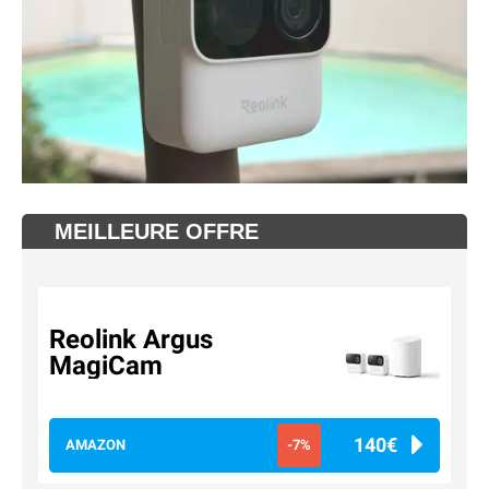
MEILLEURE OFFRE
Reolink Argus
MagiCam
140€
AMAZON
-7%