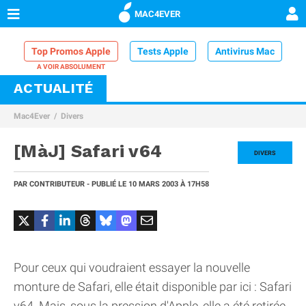
MAC4EVER
Top Promos Apple
Tests Apple
Antivirus Mac
ACTUALITÉ
VPN Mac
Chargeur iPhone
Nettoyeur Mac
Mac4Ever
Divers
Comparatif iPhone
Dock Thunderbolt
[MàJ] Safari v64
DIVERS
PAR
CONTRIBUTEUR
- PUBLIÉ LE
10 MARS 2003
À 17H58
Pour ceux qui voudraient essayer la nouvelle
monture de Safari, elle était disponible par ici : Safari
v64. Mais, sous la pression d'Apple, elle a été retirée.