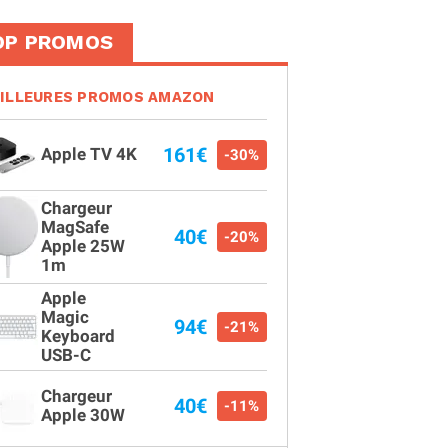
OP PROMOS
ILLEURES PROMOS AMAZON
161€
Apple TV 4K
-30%
Chargeur
MagSafe
40€
-20%
Apple 25W
1m
Apple
Magic
94€
-21%
Keyboard
USB-C
Chargeur
40€
-11%
Apple 30W