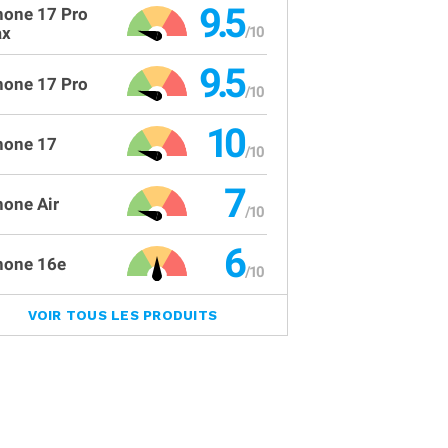
9.5
hone 17 Pro
x
9.5
hone 17 Pro
10
hone 17
7
hone Air
6
hone 16e
VOIR TOUS LES PRODUITS