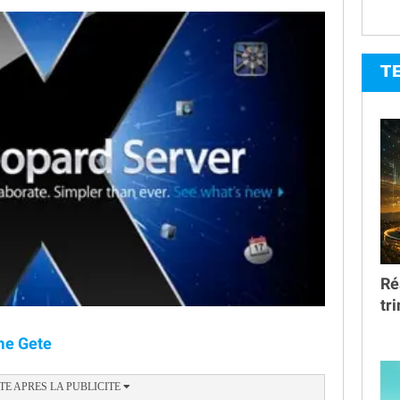
T
Ré
tr
ume Gete