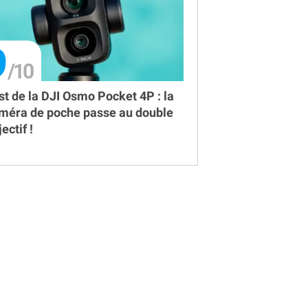
9
st de la DJI Osmo Pocket 4P : la
méra de poche passe au double
ectif !