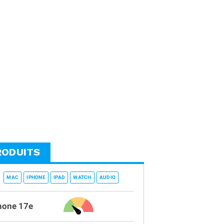
RODUITS
MAC
IPHONE
IPAD
WATCH
AUDIO
hone 17e