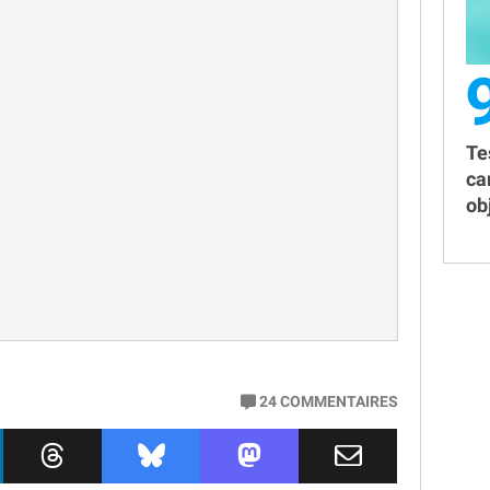
Te
ca
obj
24
COMMENTAIRES