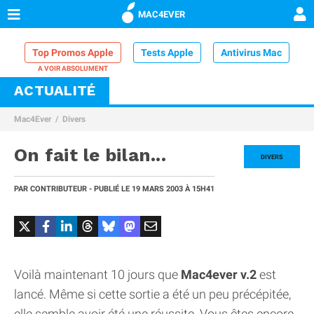
MAC4EVER
Top Promos Apple
Tests Apple
Antivirus Mac
ACTUALITÉ
VPN Mac
Chargeur iPhone
Nettoyeur Mac
Mac4Ever
Divers
Comparatif iPhone
Dock Thunderbolt
On fait le bilan...
DIVERS
PAR
CONTRIBUTEUR
- PUBLIÉ LE
19 MARS 2003
À 15H41
Voilà maintenant 10 jours que
Mac4ever v.2
est
lancé. Même si cette sortie a été un peu précépitée,
elle semble avoir été une réussite. Vous êtes encore