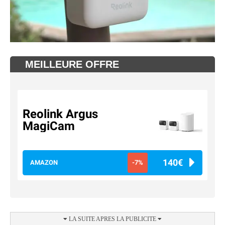
MEILLEURE OFFRE
Reolink Argus
MagiCam
140€
AMAZON
-7%