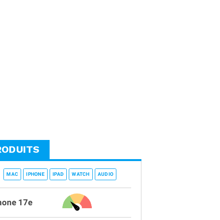
RODUITS
MAC
IPHONE
IPAD
WATCH
AUDIO
hone 17e