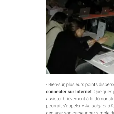
- Bien-sûr, plusieurs points disper
connecter sur Internet
. Quelques 
assister brièvement à la démonstr
pourrait s'appeler
Au doigt et à l'
déplacer son curseur par simple d