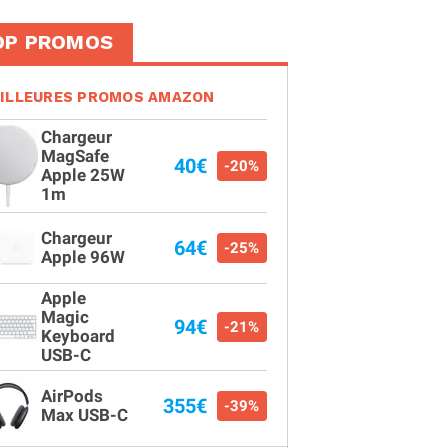
OP PROMOS
ILLEURES PROMOS AMAZON
Chargeur
MagSafe
40€
-20%
Apple 25W
1m
Chargeur
64€
-25%
Apple 96W
Apple
Magic
94€
-21%
Keyboard
USB-C
AirPods
355€
-39%
Max USB-C