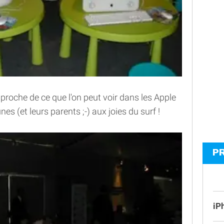
 proche de ce que l'on peut voir dans les Apple
eunes (et leurs parents ;-) aux joies du surf !
P
iP