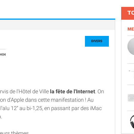
T
ME
DIVERS
1H04
is de l'Hôtel de Ville
la fête de l'Internet
. On
ion d'Apple dans cette manifestation ! Au
alu 12'' au bi-1,25, en passant par des iMac
.
ieurs thèmes,