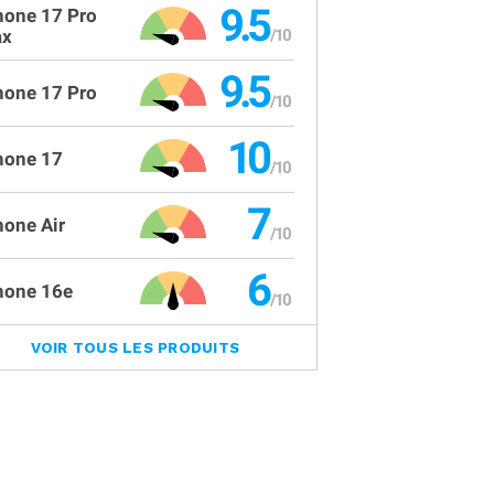
9.5
hone 17 Pro
x
9.5
hone 17 Pro
10
hone 17
7
hone Air
6
hone 16e
VOIR TOUS LES PRODUITS