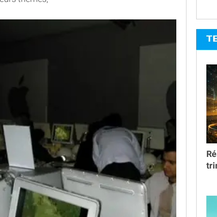
T
Ré
tr