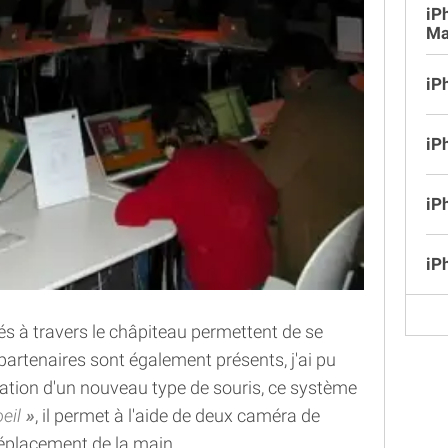
iP
Ma
iP
iP
iP
iP
sés à travers le châpiteau permettent de se
partenaires sont également présents, j'ai pu
ation d'un nouveau type de souris, ce système
oeil
, il permet à l'aide de deux caméra de
éplacement de la main.