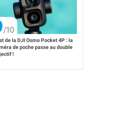
9
st de la DJI Osmo Pocket 4P : la
méra de poche passe au double
ectif !