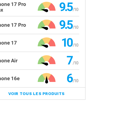
9.5
hone 17 Pro
x
9.5
hone 17 Pro
10
hone 17
7
hone Air
6
hone 16e
VOIR TOUS LES PRODUITS