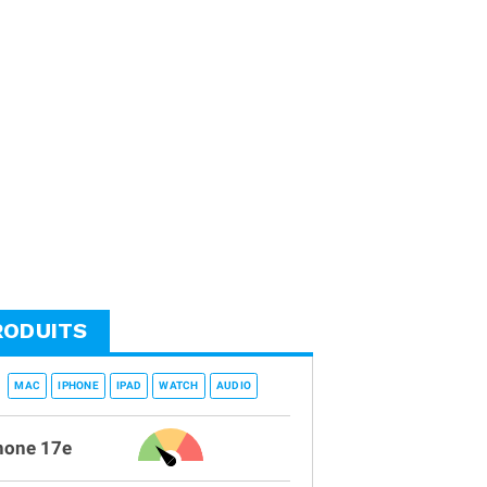
RODUITS
MAC
IPHONE
IPAD
WATCH
AUDIO
hone 17e