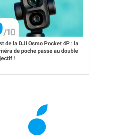
9
st de la DJI Osmo Pocket 4P : la
méra de poche passe au double
ectif !