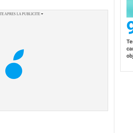
Te
ca
obj