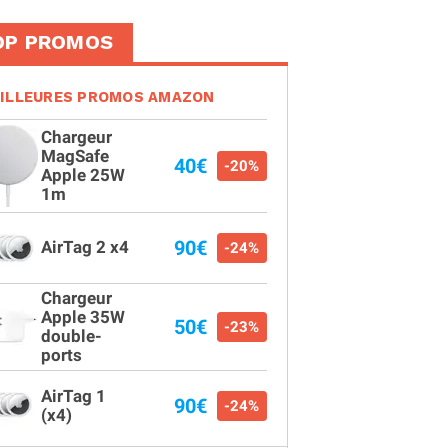
OP PROMOS
ILLEURES PROMOS AMAZON
Chargeur
MagSafe
40€
-20%
Apple 25W
1m
90€
AirTag 2 x4
-24%
Chargeur
Apple 35W
50€
-23%
double-
ports
AirTag 1
90€
-24%
(x4)