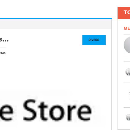
T
ME
...
DIVERS
0H34