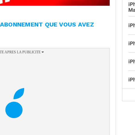
iP
Ma
L'ABONNEMENT QUE VOUS AVEZ
iP
iP
iP
iP