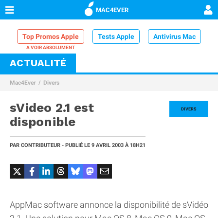
MAC4EVER
Top Promos Apple
Tests Apple
Antivirus Mac
ACTUALITÉ
VPN Mac
Chargeur iPhone
Nettoyeur Mac
Mac4Ever
Divers
Comparatif iPhone
Dock Thunderbolt
sVideo 2.1 est
DIVERS
disponible
PAR
CONTRIBUTEUR
- PUBLIÉ LE
9 AVRIL 2003
À 18H21
AppMac software annonce la disponibilité de sVidéo