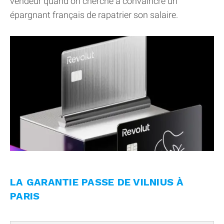
vendeur quand on cherche à convaincre un
épargnant français de rapatrier son salaire.
LA GARANTIE PASSE DE VILNIUS À
PARIS