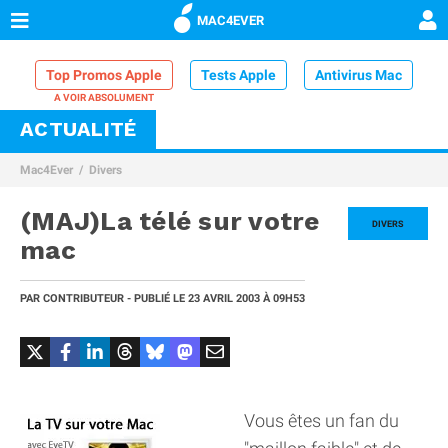
MAC4EVER
Top Promos Apple
Tests Apple
Antivirus Mac
ACTUALITÉ
VPN Mac
Chargeur iPhone
Nettoyeur Mac
Mac4Ever
Divers
Comparatif iPhone
Dock Thunderbolt
(MAJ)La télé sur votre
DIVERS
mac
PAR
CONTRIBUTEUR
- PUBLIÉ LE
23 AVRIL 2003
À 09H53
Vous êtes un fan du