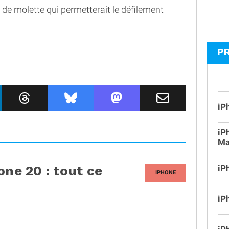
 de molette qui permetterait le défilement
P
iP
iP
Ma
iP
one 20 : tout ce
IPHONE
iP