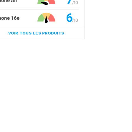
7
hone Air
6
hone 16e
VOIR TOUS LES PRODUITS