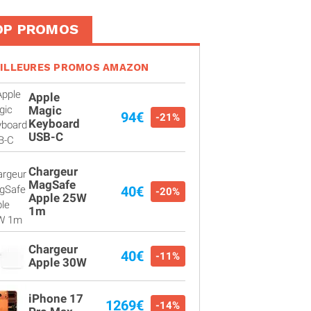
OP PROMOS
ILLEURES PROMOS AMAZON
Apple
Magic
94€
-21%
Keyboard
USB-C
Chargeur
MagSafe
40€
-20%
Apple 25W
1m
Chargeur
40€
-11%
Apple 30W
iPhone 17
1269€
-14%