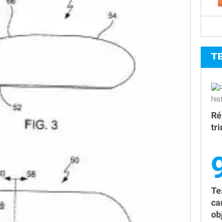
T
Ré
tr
Te
ca
obj