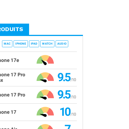
RODUITS
MAC
IPHONE
IPAD
WATCH
AUDIO
hone 17e
9.5
hone 17 Pro
x
9.5
hone 17 Pro
10
hone 17