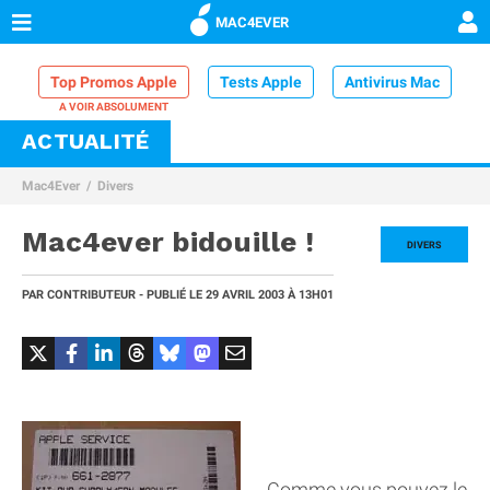
MAC4EVER
Top Promos Apple
Tests Apple
Antivirus Mac
ACTUALITÉ
VPN Mac
Chargeur iPhone
Nettoyeur Mac
Mac4Ever
Divers
Comparatif iPhone
Dock Thunderbolt
Mac4ever bidouille !
DIVERS
PAR
CONTRIBUTEUR
- PUBLIÉ LE
29 AVRIL 2003
À 13H01
Comme vous pouvez le