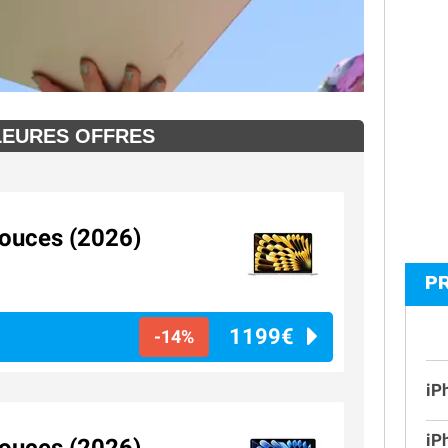
LEURES OFFRES
ouces (2026)
P
1199€
-14%
iP
iP