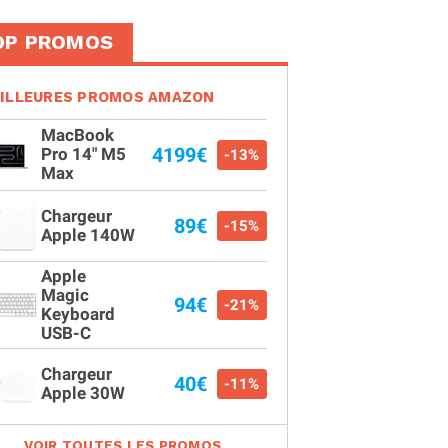
OP PROMOS
ILLEURES PROMOS AMAZON
MacBook
4199€
Pro 14" M5
-13%
Max
Chargeur
89€
-15%
Apple 140W
Apple
Magic
94€
-21%
Keyboard
USB-C
Chargeur
40€
-11%
Apple 30W
VOIR TOUTES LES PROMOS