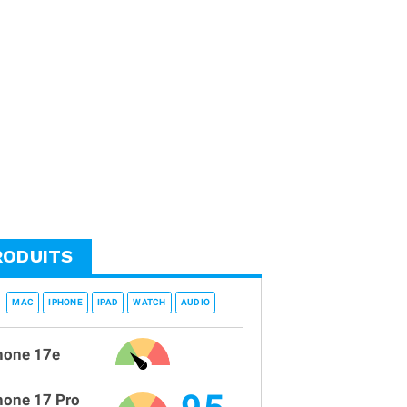
RODUITS
MAC
IPHONE
IPAD
WATCH
AUDIO
hone 17e
hone 17 Pro