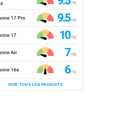
9.5
x
9.5
hone 17 Pro
10
hone 17
7
hone Air
6
hone 16e
VOIR TOUS LES PRODUITS