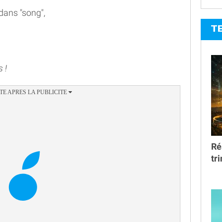
dans "song",
T
 !
Ré
tr