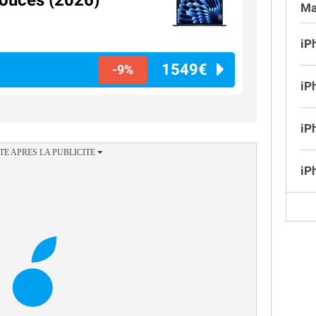
ouces (2026)
Ma
iP
1549€
-9%
iP
iP
iP