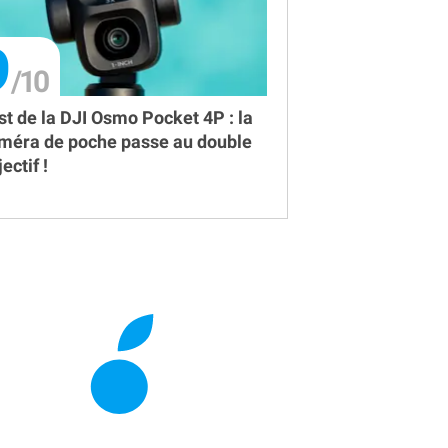
9
st de la DJI Osmo Pocket 4P : la
méra de poche passe au double
ectif !