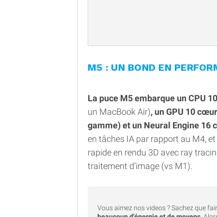
M5 : UN BOND EN PERFO
La puce M5 embarque un CPU 1
un MacBook Air)
, un GPU 10 cœur
gamme) et un Neural Engine 16 
en tâches IA par rapport au M4, et
rapide en rendu 3D avec ray tracin
traitement d’image (vs M1).
Vous aimez nos videos ? Sachez que fair
beaucoup d'énergie et de moyens
. Alo