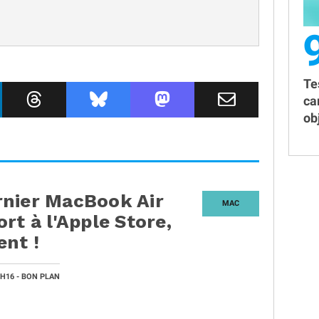
Te
ca
obj
rnier MacBook Air
MAC
rt à l'Apple Store,
nt !
2H16
- BON PLAN