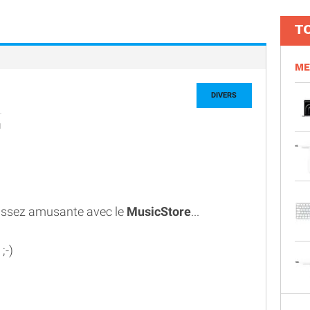
T
ME
DIVERS
1
e assez amusante avec le
MusicStore
...
;-)