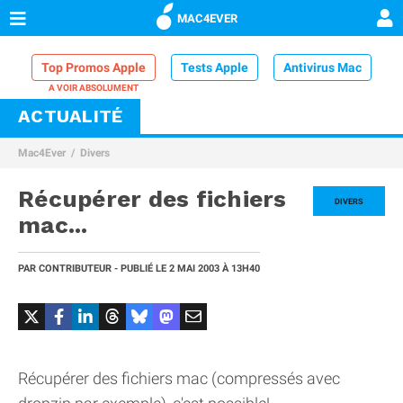
MAC4EVER
Top Promos Apple
Tests Apple
Antivirus Mac
ACTUALITÉ
VPN Mac
Chargeur iPhone
Nettoyeur Mac
Mac4Ever
Divers
Comparatif iPhone
Dock Thunderbolt
Récupérer des fichiers
DIVERS
mac...
PAR
CONTRIBUTEUR
- PUBLIÉ LE
2 MAI 2003
À 13H40
Récupérer des fichiers mac (compressés avec