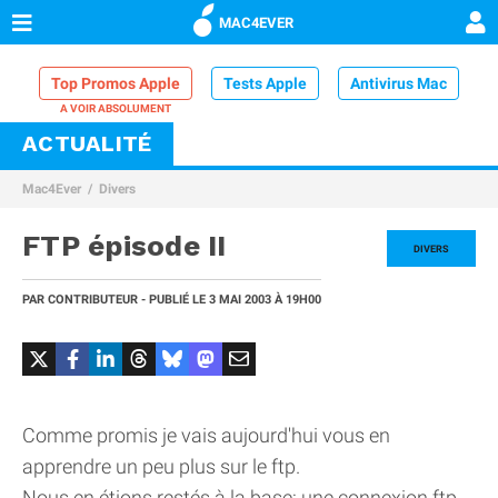
MAC4EVER
Top Promos Apple
Tests Apple
Antivirus Mac
ACTUALITÉ
VPN Mac
Chargeur iPhone
Nettoyeur Mac
Mac4Ever
Divers
Comparatif iPhone
Dock Thunderbolt
FTP épisode II
DIVERS
PAR
CONTRIBUTEUR
- PUBLIÉ LE
3 MAI 2003
À 19H00
Comme promis je vais aujourd'hui vous en
apprendre un peu plus sur le ftp.
Nous en étions restés à la base: une connexion ftp,