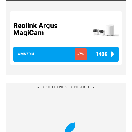
Reolink Argus
MagiCam
140€
AMAZON
-7%