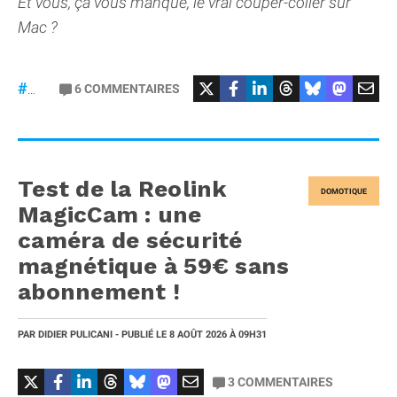
Et vous, ça vous manque, le vrai couper-coller sur
Mac ?
6
COMMENTAIRES
#macOS
Test de la Reolink
DOMOTIQUE
MagicCam : une
caméra de sécurité
magnétique à 59€ sans
abonnement !
PAR
DIDIER PULICANI
- PUBLIÉ LE
8 AOÛT 2026
À 09H31
3
COMMENTAIRES