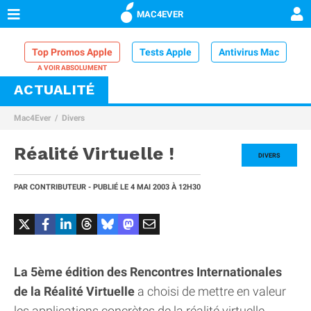
MAC4EVER
Top Promos Apple
Tests Apple
Antivirus Mac
ACTUALITÉ
VPN Mac
Chargeur iPhone
Nettoyeur Mac
Mac4Ever
Divers
Comparatif iPhone
Dock Thunderbolt
Réalité Virtuelle !
DIVERS
PAR
CONTRIBUTEUR
- PUBLIÉ LE
4 MAI 2003
À 12H30
La 5ème édition des Rencontres Internationales
de la Réalité Virtuelle
a choisi de mettre en valeur
les applications concrètes de la réalité virtuelle