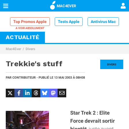
MAC4EVER
Top Promos Apple
Tests Apple
Antivirus Mac
ACTUALITÉ
VPN Mac
Chargeur iPhone
Nettoyeur Mac
Mac4Ever
Divers
Comparatif iPhone
Dock Thunderbolt
Trekkie's stuff
DIVERS
PAR
CONTRIBUTEUR
- PUBLIÉ LE
13 MAI 2003
À 08H08
Star Trek 2 : Elite
Force devrait sortir
bientôt
, juste avant