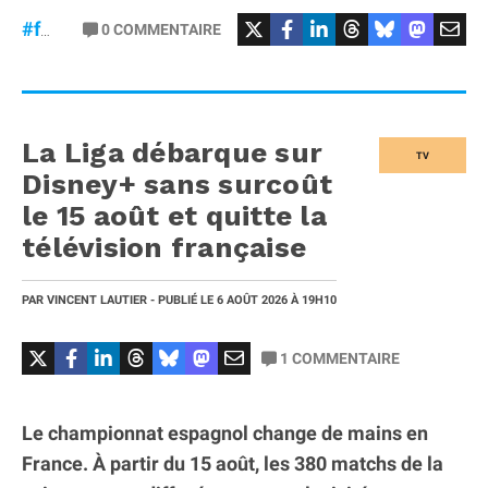
#macOS
#Sécurité
0
COMMENTAIRE
#failles
La Liga débarque sur
TV
Disney+ sans surcoût
le 15 août et quitte la
télévision française
PAR
VINCENT LAUTIER
- PUBLIÉ LE
6 AOÛT 2026
À 19H10
1
COMMENTAIRE
Le championnat espagnol change de mains en
France. À partir du 15 août, les 380 matchs de la