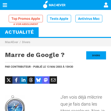
MAC4EVER
Top Promos Apple
Tests Apple
Antivirus Mac
ACTUALITÉ
VPN Mac
Chargeur iPhone
Nettoyeur Mac
Mac4Ever
Divers
Comparatif iPhone
Dock Thunderbolt
Marre de Google ?
DIVERS
PAR
CONTRIBUTEUR
- PUBLIÉ LE
13 MAI 2003
À 15H30
J'en vois déjà m'écrire
que je fais dans les
titres racoleurs. Non, je