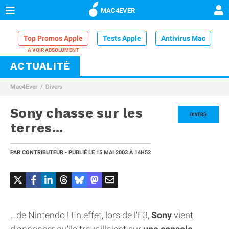
MAC4EVER
Top Promos Apple
Tests Apple
Antivirus Mac
ACTUALITÉ
VPN Mac
Chargeur iPhone
Nettoyeur Mac
Mac4Ever
Divers
Comparatif iPhone
Dock Thunderbolt
Sony chasse sur les
DIVERS
terres...
PAR
CONTRIBUTEUR
- PUBLIÉ LE
15 MAI 2003
À 14H52
...de Nintendo ! En effet, lors de l'E3,
Sony
vient