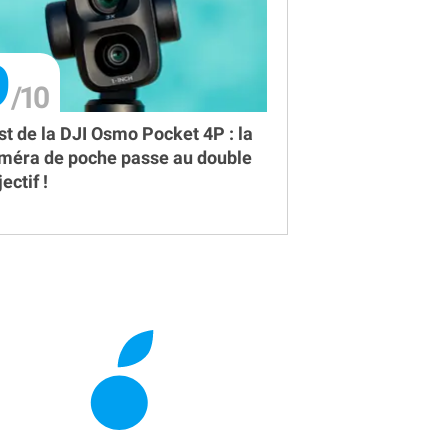
9
st de la DJI Osmo Pocket 4P : la
méra de poche passe au double
ectif !