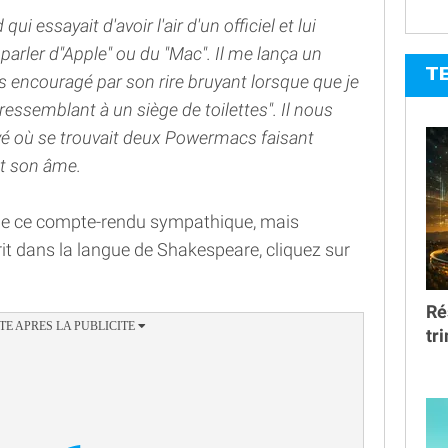
qui essayait d'avoir l'air d'un officiel et lui
parler d"Apple" ou du "Mac". Il me lança un
T
us encouragé par son rire bruyant lorsque que je
essemblant à un siège de toilettes". Il nous
é où se trouvait deux Powermacs faisant
it son âme.
fin de ce compte-rendu sympathique, mais
t dans la langue de Shakespeare, cliquez sur
Ré
tr