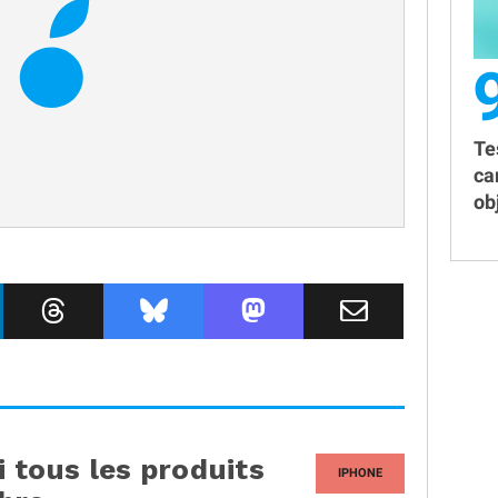
Te
ca
obj
i tous les produits
IPHONE