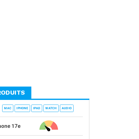
RODUITS
MAC
IPHONE
IPAD
WATCH
AUDIO
hone 17e