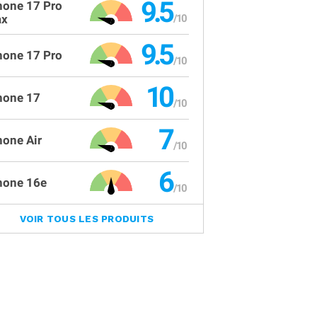
9.5
hone 17 Pro
x
9.5
hone 17 Pro
10
hone 17
7
hone Air
6
hone 16e
VOIR TOUS LES PRODUITS