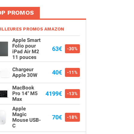
OP PROMOS
ILLEURES PROMOS AMAZON
Apple Smart
Folio pour
63€
-30%
iPad Air M2
11 pouces
Chargeur
40€
-11%
Apple 30W
MacBook
4199€
Pro 14" M5
-13%
Max
Apple
Magic
70€
-18%
Mouse USB-
C