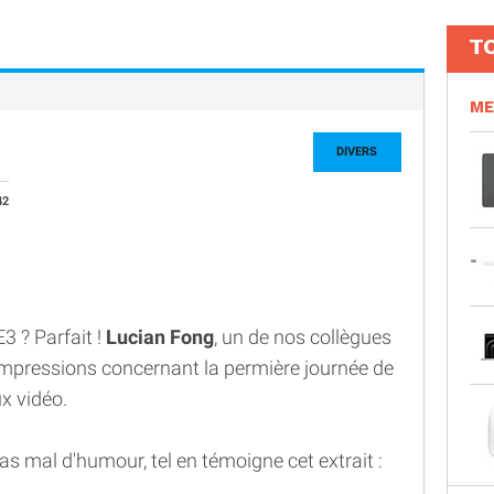
T
ME
DIVERS
42
 ? Parfait !
Lucian Fong
, un de nos collègues
impressions concernant la permière journée de
x vidéo.
s mal d'humour, tel en témoigne cet extrait :