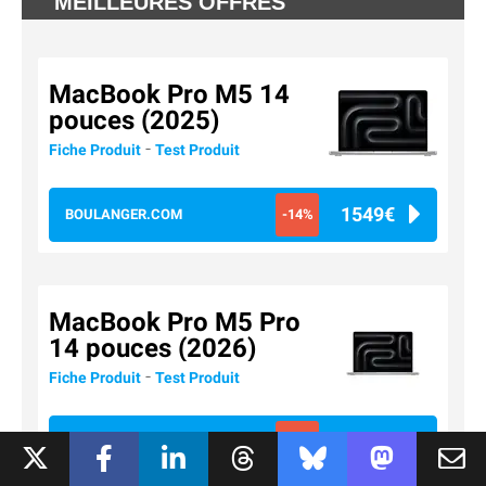
MEILLEURES OFFRES
MacBook Pro M5 14
pouces (2025)
-
Fiche Produit
Test Produit
1549€
BOULANGER.COM
-14%
MacBook Pro M5 Pro
14 pouces (2026)
-
Fiche Produit
Test Produit
2763€
AMAZON
-5%