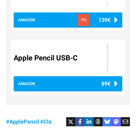
139€
AMAZON
-7%
Apple Pencil USB-C
89€
AMAZON
#ApplePencil
#Clavier
#MagicKeyboard
#MagicMou