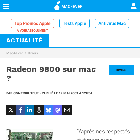
MAC4EVER
Top Promos Apple
Tests Apple
Antivirus Mac
ACTUALITÉ
VPN Mac
Chargeur iPhone
Nettoyeur Mac
Mac4Ever
Divers
Comparatif iPhone
Dock Thunderbolt
Radeon 9800 sur mac
DIVERS
?
PAR
CONTRIBUTEUR
- PUBLIÉ LE
17 MAI 2003
À 12H34
D'après nos respectés