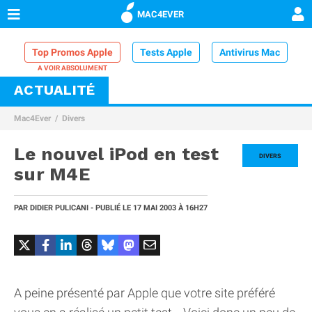
MAC4EVER
Top Promos Apple
Tests Apple
Antivirus Mac
ACTUALITÉ
VPN Mac
Chargeur iPhone
Nettoyeur Mac
Mac4Ever
Divers
Comparatif iPhone
Dock Thunderbolt
Le nouvel iPod en test
DIVERS
sur M4E
PAR
DIDIER PULICANI
- PUBLIÉ LE
17 MAI 2003
À 16H27
A peine présenté par Apple que votre site préféré