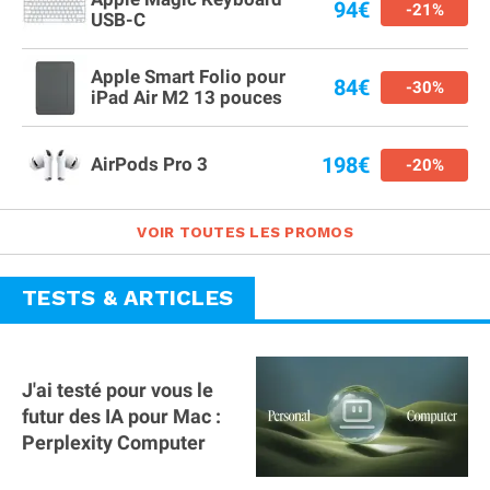
94€
-21%
USB-C
Apple Smart Folio pour
84€
-30%
iPad Air M2 13 pouces
198€
AirPods Pro 3
-20%
VOIR TOUTES LES PROMOS
TESTS & ARTICLES
J'ai testé pour vous le
futur des IA pour Mac :
Perplexity Computer