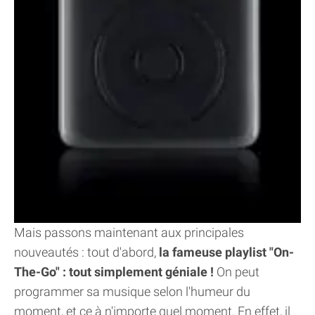
Mais passons maintenant aux principales
nouveautés : tout d'abord,
la fameuse playlist "On-
The-Go" : tout simplement géniale !
On peut
programmer sa musique selon l'humeur du
moment, et ce à n'importe quel moment. En effet, il