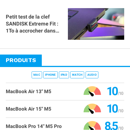
Petit test de la clef
SANDISK Extreme Fit :
1To à accrocher dans
l'USB C du MacBook !
PRODUITS
MAC
IPHONE
IPAD
WATCH
AUDIO
10
MacBook Air 13" M5
10
MacBook Air 15" M5
8.5
MacBook Pro 14" M5 Pro