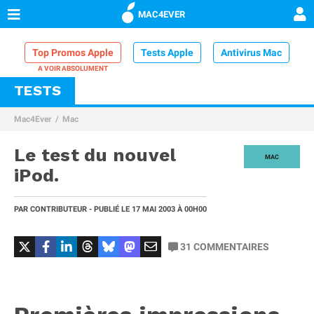
MAC4EVER
Top Promos Apple
Tests Apple
Antivirus Mac
TESTS
VPN Mac
Chargeur iPhone
Nettoyeur Mac
Mac4Ever
Mac
Comparatif iPhone
Dock Thunderbolt
Le test du nouvel
MAC
iPod.
PAR
CONTRIBUTEUR
- PUBLIÉ LE
17 MAI 2003
À 00H00
31
COMMENTAIRES