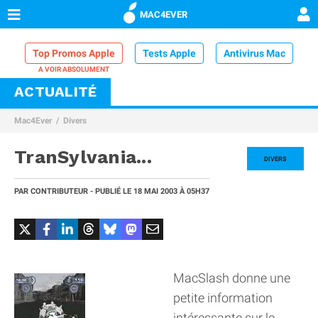
MAC4EVER
Top Promos Apple
Tests Apple
Antivirus Mac
ACTUALITÉ
VPN Mac
Chargeur iPhone
Nettoyeur Mac
Mac4Ever
Divers
Comparatif iPhone
Dock Thunderbolt
TranSylvania...
DIVERS
PAR
CONTRIBUTEUR
- PUBLIÉ LE
18 MAI 2003
À 05H37
MacSlash donne une
petite information
intéressante sur le