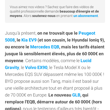
Vous aimez nos videos ? Sachez que faire des vidéos de
qualité professionnelle demande
beaucoup d'énergie et de
moyens
. Alors
soutenez-nous
en prenant
un abonnement
.
Jusqu'à présent,
on ne trouvait que le
Peugeot
5008
, le
Kia EV9
(et son cousin, le Hyundai Ioniq 9),
ou encore le
Mercedes EQB
, mais les tarifs étaient
jusque là sensiblement élevés, plus de 60 000€ en
moyenne
. Certains modèles, comme le
Lucid
Gravity
, le
Volvo EX90
, le Tesla Model X ou le
Mercedes EQS SUV dépassent même les 100 000€ !
BYD propose aussi son Tang, mais il est basé sur
une vieille architecture tout en étant proposé à plus
de 70 000€ en Europe.
Le nouveau
GLB
, qui
remplace l'EQB, démarre autour de 60 000€ (hors
options)
, nous le testerons d'ailleurs très bientôt -