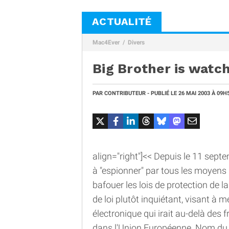
ACTUALITÉ
Mac4Ever
Divers
Big Brother is watch
PAR
CONTRIBUTEUR
- PUBLIÉ LE
26 MAI 2003
À 09H
align="right"]<< Depuis le 11 sept
à "espionner" par tous les moyens le
bafouer les lois de protection de 
de loi plutôt inquiétant, visant à 
électronique qui irait au-delà des 
dans l'Union Européenne. Nom du "V