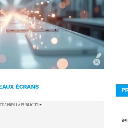
EAUX ÉCRANS
P
iP