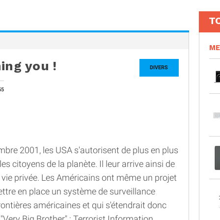
T
ME
ing you !
DIVERS
55
embre 2001, les USA s'autorisent de plus en plus
s citoyens de la planète. Il leur arrive ainsi de
la vie privée. Les Américains ont même un projet
mettre en place un système de surveillance
frontières américaines et qui s'étendrait donc
ery Big Brother" : Terrorist Information