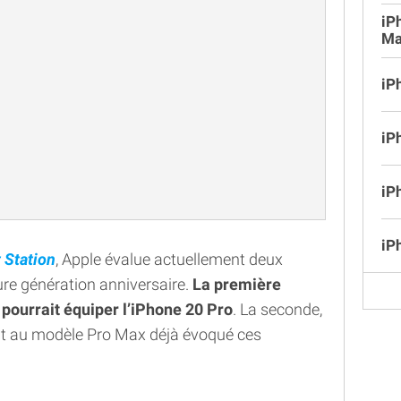
iP
Ma
iP
iP
iP
iP
t Station
, Apple évalue actuellement deux
ture génération anniversaire.
La première
 pourrait équiper l’iPhone 20 Pro
. La seconde,
it au modèle Pro Max déjà évoqué ces