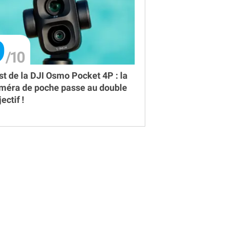
9
st de la DJI Osmo Pocket 4P : la
méra de poche passe au double
ectif !