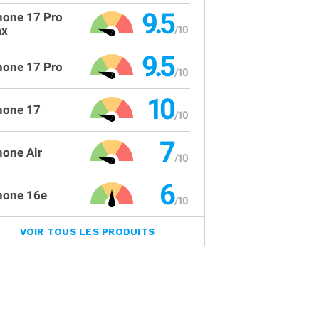
9.5
hone 17 Pro
x
9.5
hone 17 Pro
10
hone 17
7
hone Air
6
hone 16e
VOIR TOUS LES PRODUITS