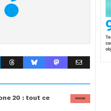
Te
ca
obj
one 20 : tout ce
IPHONE