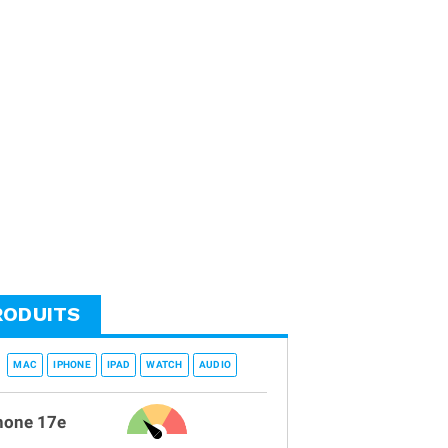
RODUITS
MAC
IPHONE
IPAD
WATCH
AUDIO
hone 17e