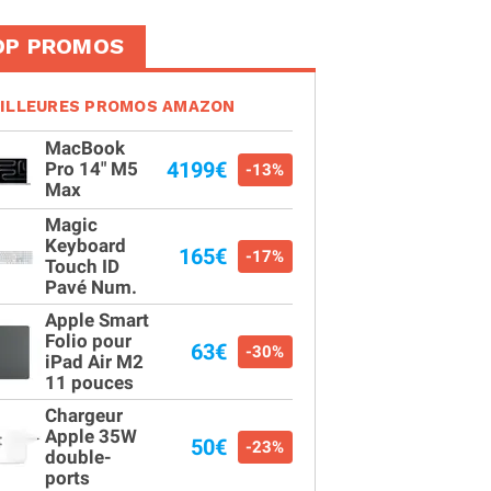
OP PROMOS
ILLEURES PROMOS AMAZON
MacBook
4199€
Pro 14" M5
-13%
Max
Magic
Keyboard
165€
-17%
Touch ID
Pavé Num.
Apple Smart
Folio pour
63€
-30%
iPad Air M2
11 pouces
Chargeur
Apple 35W
50€
-23%
double-
ports