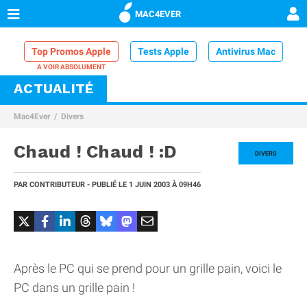
MAC4EVER
Top Promos Apple
Tests Apple
Antivirus Mac
ACTUALITÉ
VPN Mac
Chargeur iPhone
Nettoyeur Mac
Mac4Ever
Divers
Comparatif iPhone
Dock Thunderbolt
Chaud ! Chaud ! :D
DIVERS
PAR
CONTRIBUTEUR
- PUBLIÉ LE
1 JUIN 2003
À 09H46
Après le PC qui se prend pour un grille pain, voici le
PC dans un grille pain !