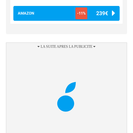
239€
AMAZON
-11%