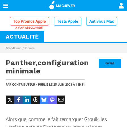
MAC4EVER
Top Promos Apple
Tests Apple
Antivirus Mac
ACTUALITÉ
VPN Mac
Chargeur iPhone
Nettoyeur Mac
Mac4Ever
Divers
Comparatif iPhone
Dock Thunderbolt
Panther,configuration
DIVERS
minimale
PAR
CONTRIBUTEUR
- PUBLIÉ LE
25 JUIN 2003
À 13H31
Alors que, comme le fait remarquer Grouik, les