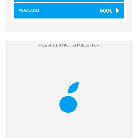
600€
FNAC.COM