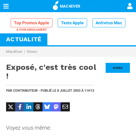
MAC4EVER
Top Promos Apple
Tests Apple
Antivirus Mac
ACTUALITÉ
VPN Mac
Chargeur iPhone
Nettoyeur Mac
Mac4Ever
Divers
Comparatif iPhone
Dock Thunderbolt
Exposé, c'est très cool
DIVERS
!
PAR
CONTRIBUTEUR
- PUBLIÉ LE
8 JUILLET 2003
À 11H13
Voyez vous même: