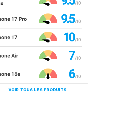
9.5
x
9.5
hone 17 Pro
10
hone 17
7
hone Air
6
hone 16e
VOIR TOUS LES PRODUITS