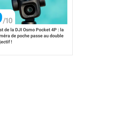
9
st de la DJI Osmo Pocket 4P : la
méra de poche passe au double
ectif !