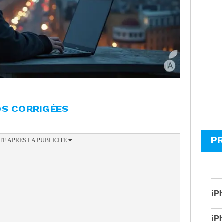
OS CORRIGÉES
P
iP
iP