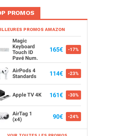
OP PROMOS
ILLEURES PROMOS AMAZON
Magic
Keyboard
165€
-17%
Touch ID
Pavé Num.
AirPods 4
114€
-23%
Standards
161€
Apple TV 4K
-30%
AirTag 1
90€
-24%
(x4)
VOIR TOUTES LES PROMOS