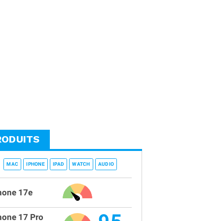
RODUITS
MAC
IPHONE
IPAD
WATCH
AUDIO
hone 17e
hone 17 Pro