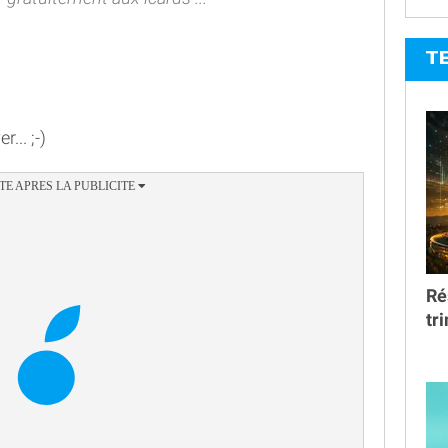
T
... ;-)
Ré
tr