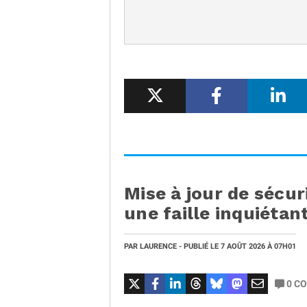
Mise à jour de sécur
une faille inquiétan
PAR
LAURENCE
- PUBLIÉ LE
7 AOÛT 2026
À 07H01
0
CO