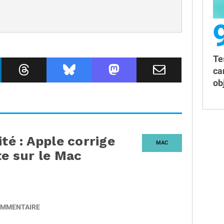
Te
ca
obj
ité : Apple corrige
MAC
te sur le Mac
MMENTAIRE