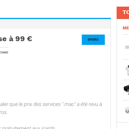
T
ME
se à 99 €
DIVERS
11H41
er que le prix des services ".mac" a été revu à
ros.
r gratuitement aux icards ...