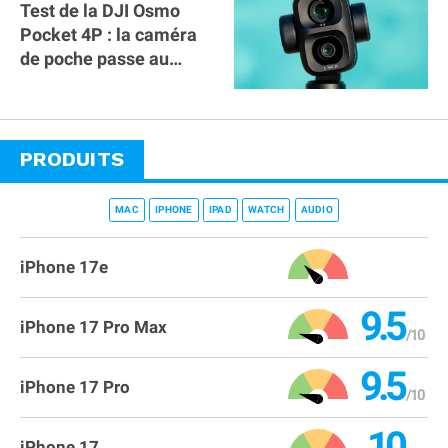
Test de la DJI Osmo
Pocket 4P : la caméra
de poche passe au
double objectif !
PRODUITS
MAC
IPHONE
IPAD
WATCH
AUDIO
iPhone 17e
9.5
iPhone 17 Pro Max
9.5
iPhone 17 Pro
10
iPhone 17