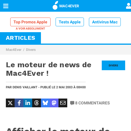
MAC4EVER
Top Promos Apple
Tests Apple
Antivirus Mac
ARTICLES
VPN Mac
Chargeur iPhone
Nettoyeur Mac
Mac4Ever
Divers
Comparatif iPhone
Dock Thunderbolt
Le moteur de news de
DIVERS
Mac4Ever !
PAR
DENIS VAILLANT
- PUBLIÉ LE
2 MAI 2003
À 00H00
8
COMMENTAIRES