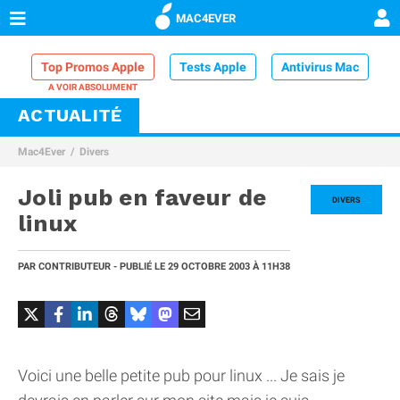
MAC4EVER
Top Promos Apple
Tests Apple
Antivirus Mac
ACTUALITÉ
VPN Mac
Chargeur iPhone
Nettoyeur Mac
Mac4Ever
Divers
Comparatif iPhone
Dock Thunderbolt
Joli pub en faveur de
DIVERS
linux
PAR
CONTRIBUTEUR
- PUBLIÉ LE
29 OCTOBRE 2003
À 11H38
Voici une belle petite pub pour linux ... Je sais je