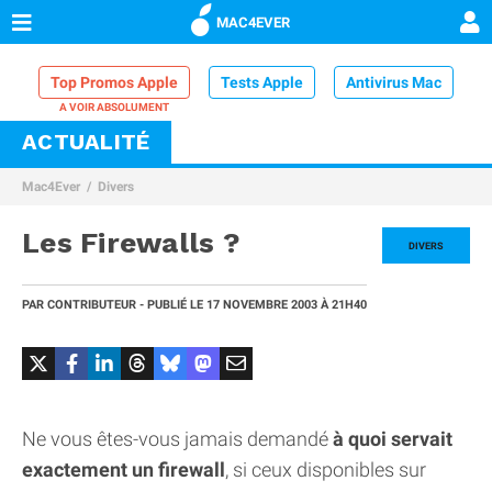
MAC4EVER
Top Promos Apple
Tests Apple
Antivirus Mac
ACTUALITÉ
VPN Mac
Chargeur iPhone
Nettoyeur Mac
Mac4Ever
Divers
Comparatif iPhone
Dock Thunderbolt
Les Firewalls ?
DIVERS
PAR
CONTRIBUTEUR
- PUBLIÉ LE
17 NOVEMBRE 2003
À 21H40
Ne vous êtes-vous jamais demandé
à quoi servait
exactement un firewall
, si ceux disponibles sur