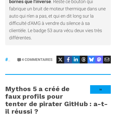
bornes que l'inverse
. Reste ce bouton qui
fabrique un bruit de moteur thermique dans une
auto qui n'en a pas, et qui en dit long sur la
difficulté d'AMG à vendre du silence à sa
clientèle. Le badge 53 aura vécu deux vies très
différentes.
#Mercedes
4
COMMENTAIRES
#gt53
Mythos 5 a créé de
IA
faux profils pour
tenter de pirater GitHub : a-t-
il réussi ?