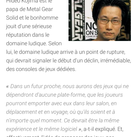
Hideo Kojima est le
papa de Metal Gear
Solid et le bonhomme
jouit d'une sérieuse
réputation dans le
domaine ludique. Selon
lui, le domaine ludique arrive à un point de rupture,
qui devrait signaler le début d'un déclin, irrémédiable,
des consoles de jeux dédiées.
Dans un futur proche, nous aurons des jeux qui ne
dépendront d'aucune plate-forme, que les joueurs
pourront emporter avec eux dans leur salon, en
déplacement et en voyage, où qu'ils soient et à
n'importe quel moment. Ce devrait être la même
expérience et le même logiciel
, a-t-il expliqué. Et,