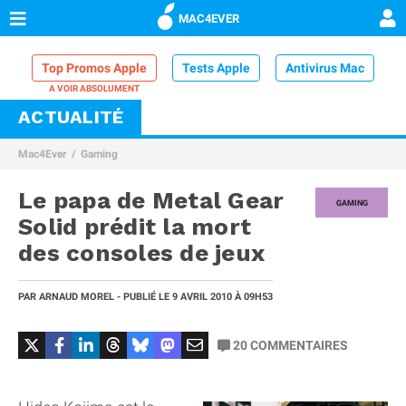
MAC4EVER
Top Promos Apple
Tests Apple
Antivirus Mac
ACTUALITÉ
VPN Mac
Chargeur iPhone
Nettoyeur Mac
Mac4Ever
Gaming
Comparatif iPhone
Dock Thunderbolt
Le papa de Metal Gear
GAMING
Solid prédit la mort
des consoles de jeux
PAR
ARNAUD MOREL
- PUBLIÉ LE
9 AVRIL 2010
À 09H53
20
COMMENTAIRES