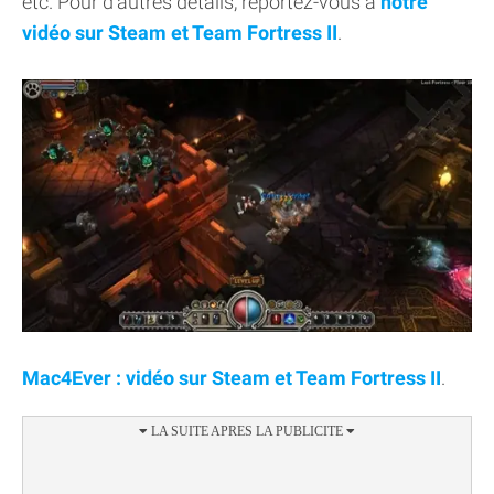
etc. Pour d'autres détails, reportez-vous à
notre
vidéo sur Steam et Team Fortress II
.
Mac4Ever : vidéo sur Steam et Team Fortress II
.