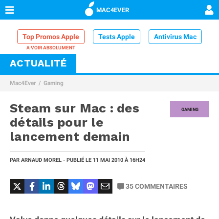
MAC4EVER
Top Promos Apple
Tests Apple
Antivirus Mac
ACTUALITÉ
VPN Mac
Chargeur iPhone
Nettoyeur Mac
Mac4Ever
Gaming
Comparatif iPhone
Dock Thunderbolt
Steam sur Mac : des
GAMING
détails pour le
lancement demain
PAR
ARNAUD MOREL
- PUBLIÉ LE
11 MAI 2010
À 16H24
35
COMMENTAIRES