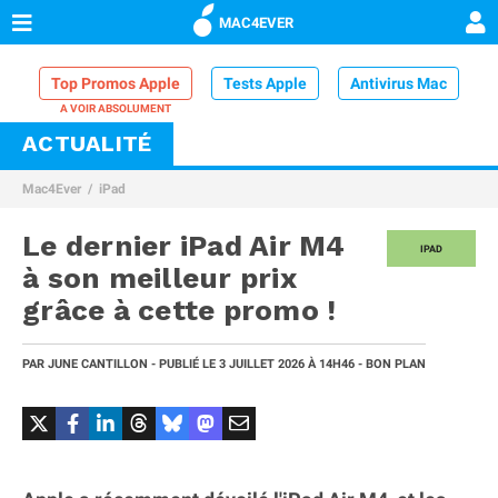
MAC4EVER
Top Promos Apple
Tests Apple
Antivirus Mac
ACTUALITÉ
VPN Mac
Chargeur iPhone
Nettoyeur Mac
Mac4Ever
iPad
Comparatif iPhone
Dock Thunderbolt
Le dernier iPad Air M4
IPAD
à son meilleur prix
grâce à cette promo !
PAR
JUNE CANTILLON
- PUBLIÉ LE
3 JUILLET 2026
À 14H46
- BON PLAN