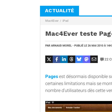
ACTUALITÉ
Mac4Ever
iPad
Mac4Ever teste Page
PAR
ARNAUD MOREL
- PUBLIÉ LE
26 MAI 2010
À 14H
22
C
Pages
est désormais disponible sur 
certaines limitations mais se mont
nombre d'utilisateurs dès cette ver