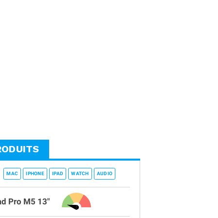
RODUITS
MAC
IPHONE
IPAD
WATCH
AUDIO
ad Pro M5 13"