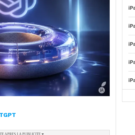
iP
iP
iP
iP
iP
ATGPT