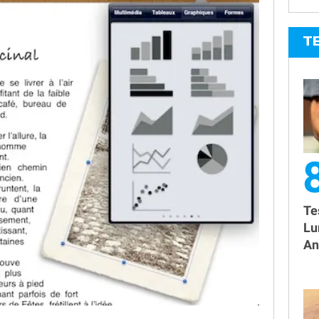
T
8
Te
Lu
An