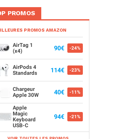
OP PROMOS
ILLEURES PROMOS AMAZON
AirTag 1
90€
-24%
(x4)
AirPods 4
114€
-23%
Standards
Chargeur
40€
-11%
Apple 30W
Apple
Magic
94€
-21%
Keyboard
USB-C
VOIR TOUTES LES PROMOS