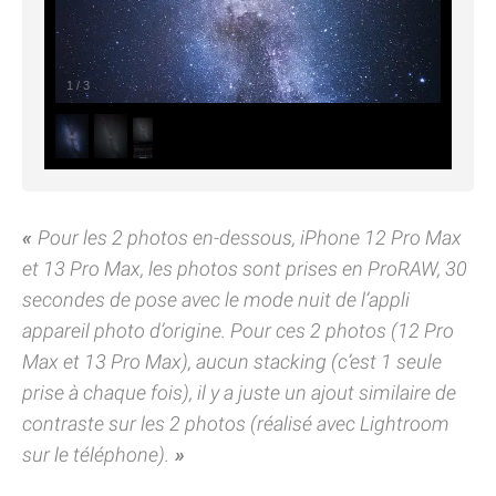
1
/
3
Pour les 2 photos en-dessous, iPhone 12 Pro Max
et 13 Pro Max, les photos sont prises en ProRAW, 30
secondes de pose avec le mode nuit de l’appli
appareil photo d’origine. Pour ces 2 photos (12 Pro
Max et 13 Pro Max), aucun stacking (c’est 1 seule
prise à chaque fois), il y a juste un ajout similaire de
contraste sur les 2 photos (réalisé avec Lightroom
sur le téléphone).