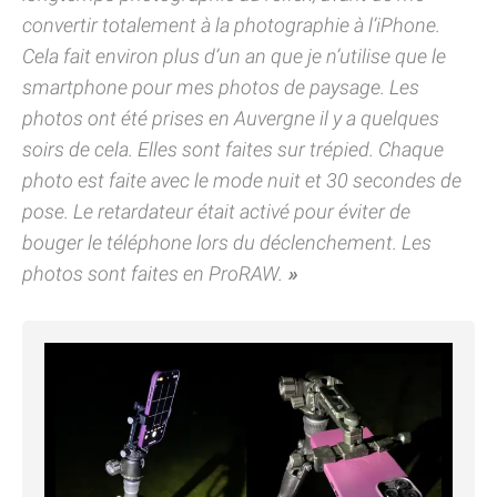
convertir totalement à la photographie à l’iPhone.
Cela fait environ plus d’un an que je n’utilise que le
smartphone pour mes photos de paysage. Les
photos ont été prises en Auvergne il y a quelques
soirs de cela. Elles sont faites sur trépied. Chaque
photo est faite avec le mode nuit et 30 secondes de
pose. Le retardateur était activé pour éviter de
bouger le téléphone lors du déclenchement. Les
photos sont faites en ProRAW.