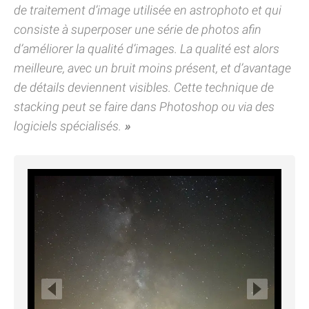
de traitement d’image utilisée en astrophoto et qui
consiste à superposer une série de photos afin
d’améliorer la qualité d’images. La qualité est alors
meilleure, avec un bruit moins présent, et d’avantage
de détails deviennent visibles. Cette technique de
stacking peut se faire dans Photoshop ou via des
logiciels spécialisés.