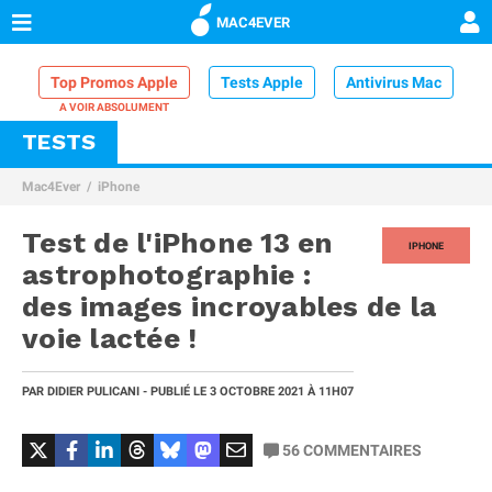
MAC4EVER
Top Promos Apple
Tests Apple
Antivirus Mac
TESTS
VPN Mac
Chargeur iPhone
Nettoyeur Mac
Mac4Ever
iPhone
Comparatif iPhone
Dock Thunderbolt
Test de l'iPhone 13 en
IPHONE
astrophotographie :
des images incroyables de la
voie lactée !
PAR
DIDIER PULICANI
- PUBLIÉ LE
3 OCTOBRE 2021
À 11H07
56
COMMENTAIRES