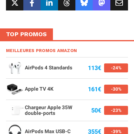
TOP PROMOS
MEILLEURES PROMOS AMAZON
113€
AirPods 4 Standards
-24%
161€
Apple TV 4K
-30%
Chargeur Apple 35W
50€
-23%
double-ports
355€
AirPods Max USB-C
-39%