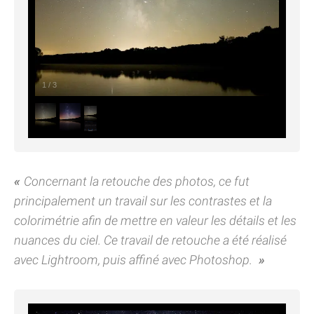
1
/
3
Concernant la retouche des photos, ce fut
principalement un travail sur les contrastes et la
colorimétrie afin de mettre en valeur les détails et les
nuances du ciel. Ce travail de retouche a été réalisé
avec Lightroom, puis affiné avec Photoshop.