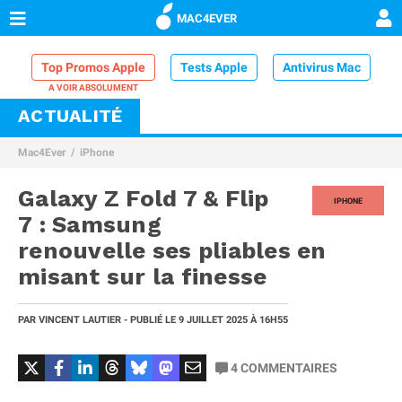
MAC4EVER
Top Promos Apple
Tests Apple
Antivirus Mac
ACTUALITÉ
VPN Mac
Chargeur iPhone
Nettoyeur Mac
Mac4Ever
iPhone
Comparatif iPhone
Dock Thunderbolt
Galaxy Z Fold 7 & Flip
IPHONE
7 : Samsung
renouvelle ses pliables en
misant sur la finesse
PAR
VINCENT LAUTIER
- PUBLIÉ LE
9 JUILLET 2025
À 16H55
4
COMMENTAIRES