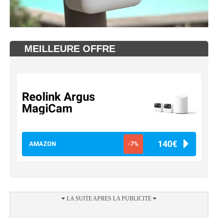
MEILLEURE OFFRE
Reolink Argus
MagiCam
140€
AMAZON
-7%