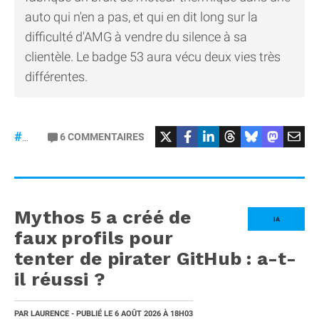
auto qui n'en a pas, et qui en dit long sur la
difficulté d'AMG à vendre du silence à sa
clientèle. Le badge 53 aura vécu deux vies très
différentes.
#Mercedes
6
COMMENTAIRES
#gt53
Mythos 5 a créé de
IA
faux profils pour
tenter de pirater GitHub : a-t-
il réussi ?
PAR
LAURENCE
- PUBLIÉ LE
6 AOÛT 2026
À 18H03