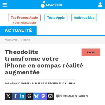
MAC4EVER
Top Promos Apple
Tests Apple
Antivirus Mac
ACTUALITÉ
VPN Mac
Chargeur iPhone
Nettoyeur Mac
Mac4Ever
iPhone
Comparatif iPhone
Dock Thunderbolt
Theodolite
IPHONE
transforme votre
iPhone en compas réalité
augmentée
PAR
ARNAUD MOREL
- PUBLIÉ LE
17 FÉVRIER 2010
À 11H16
9
COMMENTAIRES