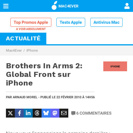
MAC4EVER
Top Promos Apple
Tests Apple
Antivirus Mac
ACTUALITÉ
VPN Mac
Chargeur iPhone
Nettoyeur Mac
Mac4Ever
iPhone
Comparatif iPhone
Dock Thunderbolt
Brothers In Arms 2:
IPHONE
Global Front sur
iPhone
PAR
ARNAUD MOREL
- PUBLIÉ LE
22 FÉVRIER 2010
À 14H56
6
COMMENTAIRES