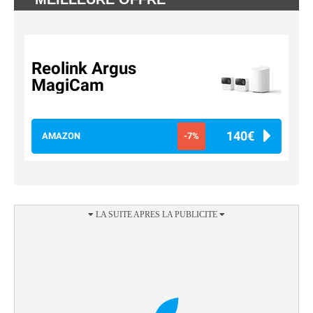
Reolink Argus
MagiCam
140€
AMAZON
-7%