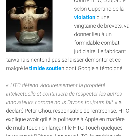
contre HTC, coupable
selon Cupertino de la
violation
d'une
vingtaine de brevets, va
donner lieu à un
formidable combat
judiciaire. Le fabricant
taïwanais n'entend pas se laisser démonter et ce
malgré le
timide soutie
n dont Google a témoigné.
HTC défend vigoureusement la propriété
intellectuelle et continuera de respecter les autres
innovateurs comme nous l'avons toujours fait
a
déclaré Peter Chou, responsable de l'entreprise. HTC
explique avoir grillé la politesse à Apple en matière
de multi-touch en lançant le HTC Touch quelques