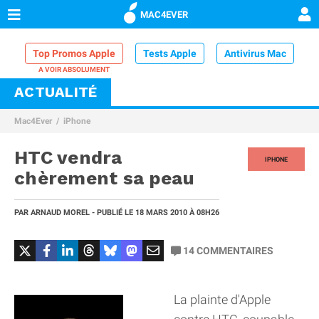
MAC4EVER
Top Promos Apple
Tests Apple
Antivirus Mac
ACTUALITÉ
VPN Mac
Chargeur iPhone
Nettoyeur Mac
Mac4Ever
iPhone
Comparatif iPhone
Dock Thunderbolt
HTC vendra
IPHONE
chèrement sa peau
PAR
ARNAUD MOREL
- PUBLIÉ LE
18 MARS 2010
À 08H26
14
COMMENTAIRES
La plainte d'Apple