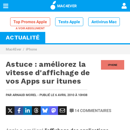
MAC4EVER
Top Promos Apple
Tests Apple
Antivirus Mac
ACTUALITÉ
VPN Mac
Chargeur iPhone
Nettoyeur Mac
Mac4Ever
iPhone
Comparatif iPhone
Dock Thunderbolt
Astuce : améliorez la
IPHONE
vitesse d'affichage de
vos Apps sur itunes
PAR
ARNAUD MOREL
- PUBLIÉ LE
6 AVRIL 2010
À 10H08
14
COMMENTAIRES