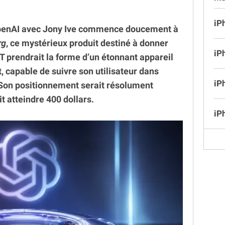
iP
OpenAI avec Jony Ive commence doucement à
rg
, ce mystérieux produit destiné à donner
iP
 prendrait la forme d’un étonnant appareil
t, capable de suivre son utilisateur dans
iP
 Son positionnement serait résolument
t atteindre 400 dollars.
iP