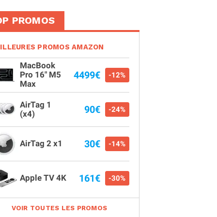
OP PROMOS
ILLEURES PROMOS AMAZON
MacBook
4499€
Pro 16" M5
-12%
Max
AirTag 1
90€
-24%
(x4)
30€
AirTag 2 x1
-14%
161€
Apple TV 4K
-30%
VOIR TOUTES LES PROMOS