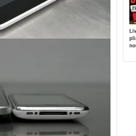
Li
pl
no