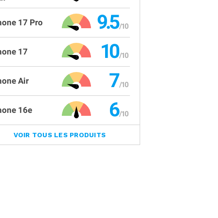
9.5
hone 17 Pro
10
hone 17
7
hone Air
6
hone 16e
VOIR TOUS LES PRODUITS