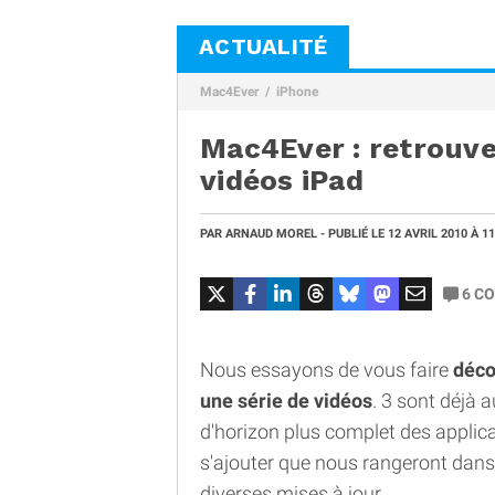
ACTUALITÉ
Mac4Ever
iPhone
Mac4Ever : retrouve
vidéos iPad
PAR
ARNAUD MOREL
- PUBLIÉ LE
12 AVRIL 2010
À 1
6
CO
Nous essayons de vous faire
déco
une série de vidéos
. 3 sont déjà 
d'horizon plus complet des applica
s'ajouter que nous rangeront dans
diverses mises à jour.