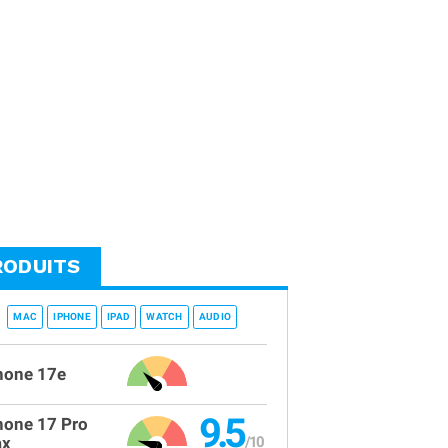
RODUITS
MAC
IPHONE
IPAD
WATCH
AUDIO
hone 17e
9.5
hone 17 Pro
x