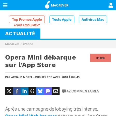
MAC4EVER
Top Promos Apple
Tests Apple
Antivirus Mac
ACTUALITÉ
VPN Mac
Chargeur iPhone
Nettoyeur Mac
Mac4Ever
iPhone
Comparatif iPhone
Dock Thunderbolt
Opera Mini débarque
IPHONE
sur l'App Store
PAR
ARNAUD MOREL
- PUBLIÉ LE
13 AVRIL 2010
À 07H45
42
COMMENTAIRES
Après une campagne de lobbying très intense,