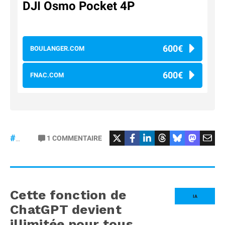
DJI Osmo Pocket 4P
600€
BOULANGER.COM
600€
FNAC.COM
#osmopocket4P
1
COMMENTAIRE
#DJI
Cette fonction de
IA
ChatGPT devient
illimitée pour tous