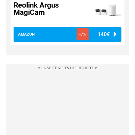
Reolink Argus
MagiCam
140€
AMAZON
-7%