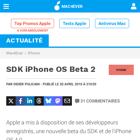
MAC4EVER
Top Promos Apple
Tests Apple
Antivirus Mac
ACTUALITÉ
VPN Mac
Chargeur iPhone
Nettoyeur Mac
Mac4Ever
iPhone
Comparatif iPhone
Dock Thunderbolt
SDK iPhone OS Beta 2
IPHONE
PAR
DIDIER PULICANI
- PUBLIÉ LE
20 AVRIL 2010
À 21H35
31
COMMENTAIRES
Apple a mis à disposition de ses développeurs
enregistrés, une nouvelle beta du SDK et de l'iPhone
OS 4.0.