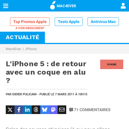
MAC4EVER
Top Promos Apple
Tests Apple
Antivirus Mac
ACTUALITÉ
VPN Mac
Chargeur iPhone
Nettoyeur Mac
Mac4Ever
iPhone
Comparatif iPhone
Dock Thunderbolt
L'iPhone 5 : de retour
IPHONE
avec un coque en alu
?
PAR
DIDIER PULICANI
- PUBLIÉ LE
7 MARS 2011
À 10H15
71
COMMENTAIRES