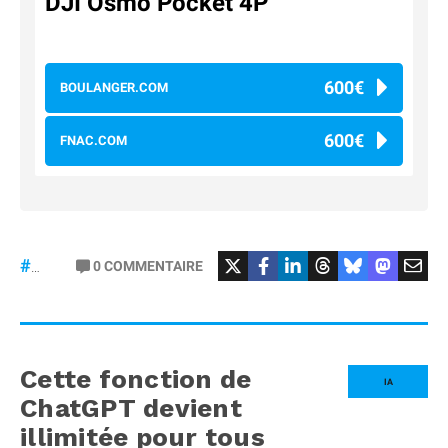
DJI Osmo Pocket 4P
600€
BOULANGER.COM
600€
FNAC.COM
#osmopocket4P
0
COMMENTAIRE
#DJI
Cette fonction de
IA
ChatGPT devient
illimitée pour tous