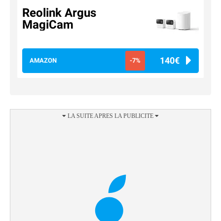
Reolink Argus
MagiCam
140€
AMAZON
-7%