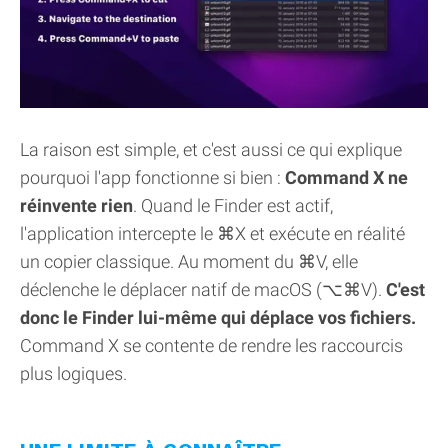
La raison est simple, et c'est aussi ce qui explique
pourquoi l'app fonctionne si bien :
Command X ne
réinvente rien
. Quand le Finder est actif,
l'application intercepte le ⌘X et exécute en réalité
un copier classique. Au moment du ⌘V, elle
déclenche le déplacer natif de macOS (⌥⌘V).
C'est
donc le Finder lui-même qui déplace vos fichiers.
Command X se contente de rendre les raccourcis
plus logiques.