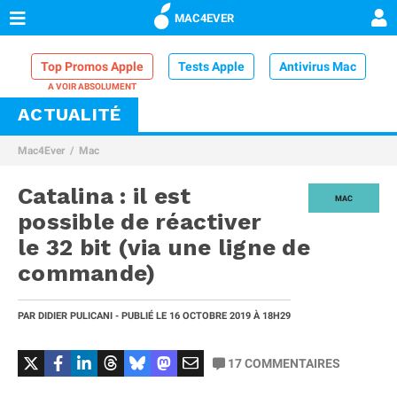
MAC4EVER
Top Promos Apple
Tests Apple
Antivirus Mac
ACTUALITÉ
VPN Mac
Chargeur iPhone
Nettoyeur Mac
Mac4Ever
Mac
Comparatif iPhone
Dock Thunderbolt
Catalina : il est
MAC
possible de réactiver
le 32 bit (via une ligne de
commande)
PAR
DIDIER PULICANI
- PUBLIÉ LE
16 OCTOBRE 2019
À 18H29
17
COMMENTAIRES