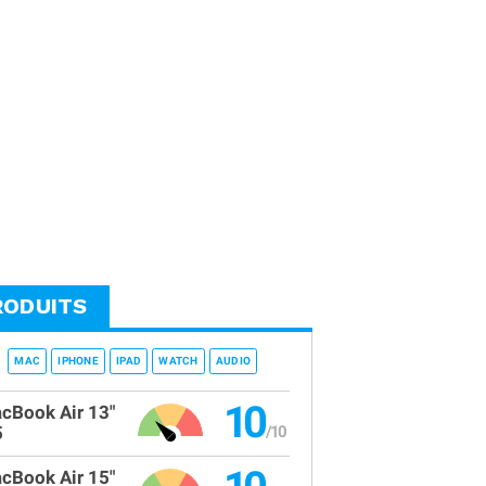
RODUITS
MAC
IPHONE
IPAD
WATCH
AUDIO
10
cBook Air 13"
5
cBook Air 15"