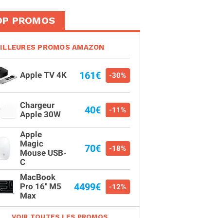
OP PROMOS
ILLEURES PROMOS AMAZON
161€
Apple TV 4K
-30%
Chargeur
40€
-11%
Apple 30W
Apple
Magic
70€
-18%
Mouse USB-
C
MacBook
4499€
Pro 16" M5
-12%
Max
VOIR TOUTES LES PROMOS