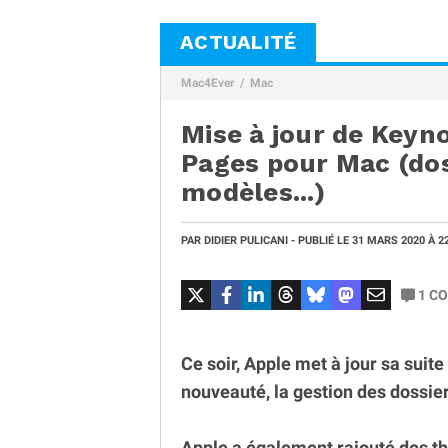
ACTUALITÉ
Mac4Ever
Mac
Mise à jour de Keyn
Pages pour Mac (dos
modèles...)
PAR
DIDIER PULICANI
- PUBLIÉ LE
31 MARS 2020
À 2
1
CO
Ce soir, Apple met à jour sa sui
nouveauté, la gestion des dossier
Apple a également rajouté des t