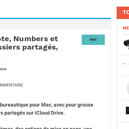
T
ME
ote, Numbers et
MAC
siers partagés,
2H24
MMENTAIRE
te bureautique pour Mac, avec pour grosse
s partagés sur iCloud Drive.
hèmes, des options de mise en page, une