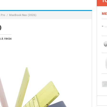
T
ME
 Pro
MacBook Neo (2026)
)
6 À 19H34