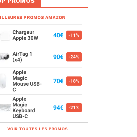
OP PROMOS
ILLEURES PROMOS AMAZON
Chargeur
40€
-11%
Apple 30W
AirTag 1
90€
-24%
(x4)
Apple
Magic
70€
-18%
Mouse USB-
C
Apple
Magic
94€
-21%
Keyboard
USB-C
VOIR TOUTES LES PROMOS