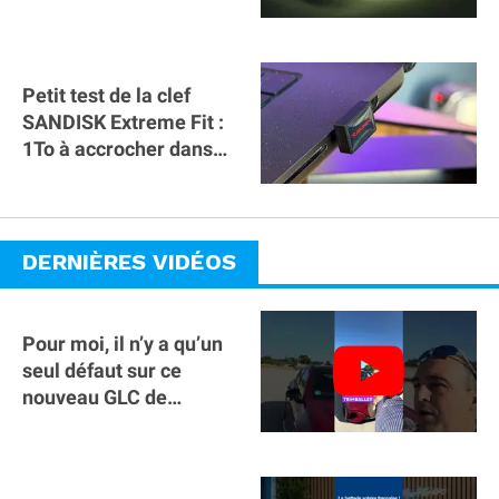
Petit test de la clef
SANDISK Extreme Fit :
1To à accrocher dans
l'USB C du MacBook !
DERNIÈRES VIDÉOS
Pour moi, il n’y a qu’un
seul défaut sur ce
nouveau GLC de
Mercedes : il manque la
clé sur téléphone