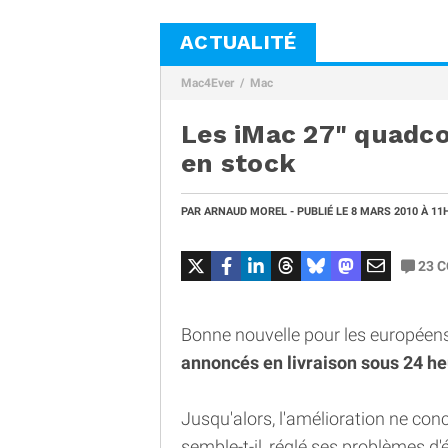
ACTUALITÉ
Mac4Ever
Mac
Les iMac 27" quadc
en stock
PAR
ARNAUD MOREL
- PUBLIÉ LE
8 MARS 2010
À 11
23
C
Bonne nouvelle pour les européens
annoncés en livraison sous 24 he
Jusqu'alors, l'amélioration ne conc
semble-t-il, réglé ses problèmes d