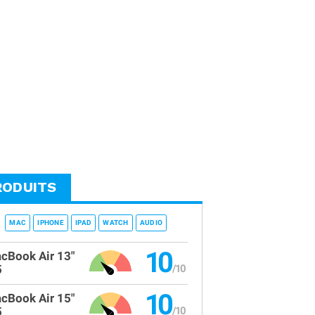
RODUITS
MAC
IPHONE
IPAD
WATCH
AUDIO
10
cBook Air 13"
5
10
cBook Air 15"
5