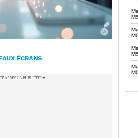
Ma
M5
Ma
M5
Ma
M5
EAUX ÉCRANS
Ma
M5