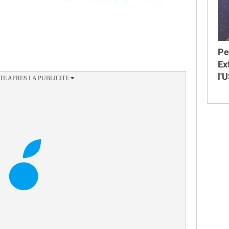
Pe
Ex
l'