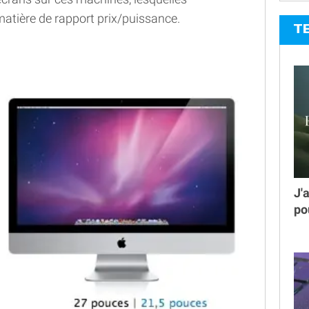
matière de rapport prix/puissance.
T
J'
po