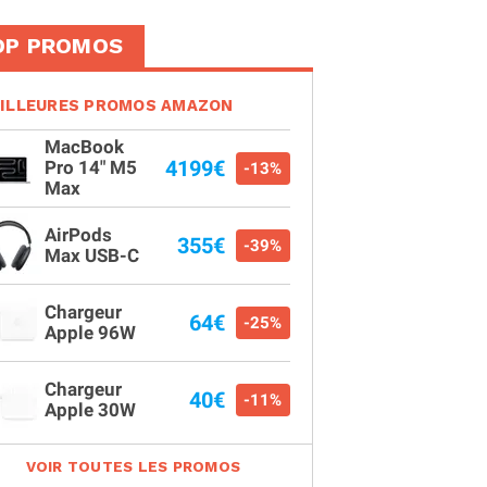
OP PROMOS
ILLEURES PROMOS AMAZON
MacBook
4199€
Pro 14" M5
-13%
Max
AirPods
355€
-39%
Max USB-C
Chargeur
64€
-25%
Apple 96W
Chargeur
40€
-11%
Apple 30W
VOIR TOUTES LES PROMOS