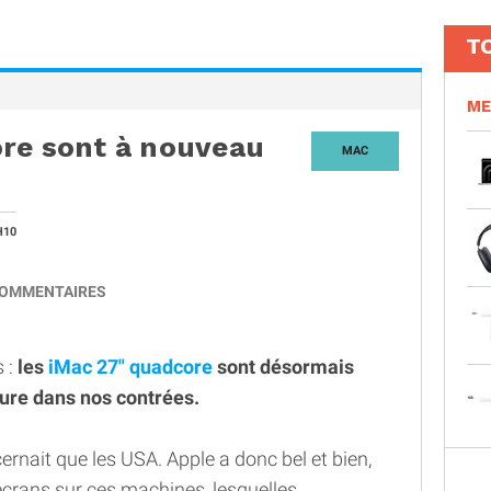
T
ME
ore sont à nouveau
MAC
H10
OMMENTAIRES
 :
les
iMac 27" quadcore
sont désormais
ure dans nos contrées.
ernait que les USA. Apple a donc bel et bien,
'écrans sur ces machines, lesquelles