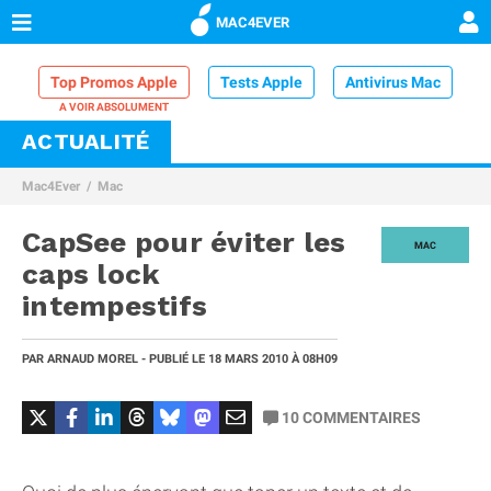
MAC4EVER
Top Promos Apple
Tests Apple
Antivirus Mac
ACTUALITÉ
VPN Mac
Chargeur iPhone
Nettoyeur Mac
Mac4Ever
Mac
Comparatif iPhone
Dock Thunderbolt
CapSee pour éviter les
MAC
caps lock
intempestifs
PAR
ARNAUD MOREL
- PUBLIÉ LE
18 MARS 2010
À 08H09
10
COMMENTAIRES