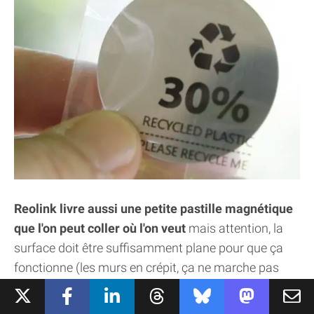
Reolink livre aussi une petite pastille magnétique
que l'on peut coller où l'on veut
mais attention, la
surface doit être suffisamment plane pour que ça
fonctionne (les murs en crépit, ça ne marche pas
très bien !)